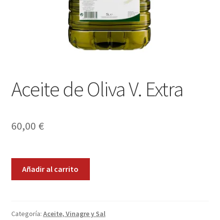
Envíos
Finalizar compra
Menaje, Complementos y Servicios
Métodos de pago
Aceite de Oliva V. Extra
Mi cuenta
60,00
€
Novedades
Ofertas
Aceite
Añadir al carrito
de
Pescados y Mariscos
Oliva
V.
Política de Privacidad Y Cookies
Extra
Categoría:
Aceite, Vinagre y Sal