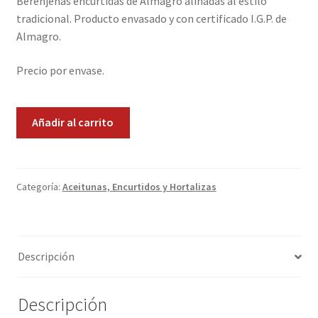
Berenjenas encurtidas de Almagro aliñadas al estilo
tradicional. Producto envasado y con certificado I.G.P. de
Promociones
Almagro.
Quienes somos
Precio por envase.
Términos y condiciones
Berenjenas
Añadir al carrito
de
Tienda
Almagro
cantidad
Categoría:
Aceitunas, Encurtidos y Hortalizas
Descripción
Descripción