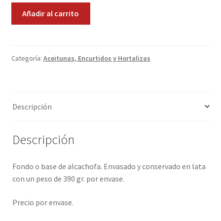
Fondo
Añadir al carrito
Promociones
de
Alcachofa
Quienes somos
cantidad
Categoría:
Aceitunas, Encurtidos y Hortalizas
Términos y condiciones
Tienda
Descripción
Descripción
Fondo o base de alcachofa. Envasado y conservado en lata
con un peso de 390 gr. por envase.
Precio por envase.