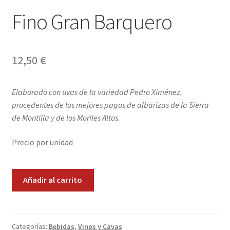
Envíos
Fino Gran Barquero
Finalizar compra
Menaje, Complementos y Servicios
12,50
€
Métodos de pago
Elaborado con uvas de la variedad Pedro Ximénez,
procedentes de los mejores pagos de albarizas de la Sierra
Mi cuenta
de Montilla y de los Moriles Altos.
Novedades
Precio por unidad
Ofertas
Fino
Añadir al carrito
Gran
Pescados y Mariscos
Barquero
cantidad
Política de Privacidad Y Cookies
Categorías:
Bebidas
,
Vinos y Cavas