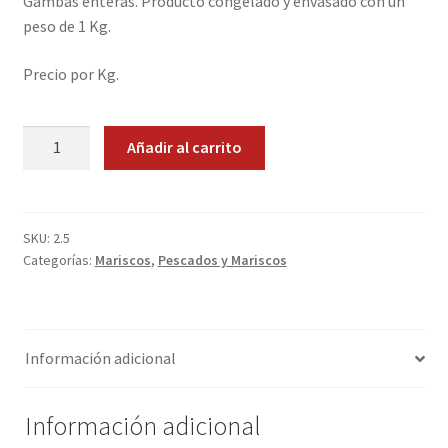
Gambas enteras. Producto congelado y envasado con un
peso de 1 Kg.
Promociones
Precio por Kg.
Quienes somos
Gambas
Términos y condiciones
Añadir al carrito
enteras.
1Kg.
Tienda
cantidad
SKU:
2.5
Categorías:
Mariscos
,
Pescados y Mariscos
Información adicional
Información adicional