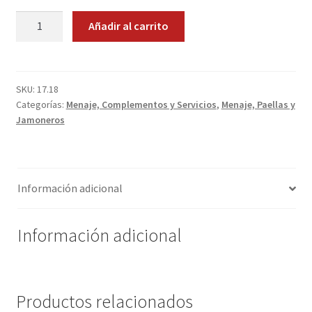
Jarra
Promociones
Añadir al carrito
de
Barro
Quienes somos
cantidad
SKU:
17.18
Términos y condiciones
Categorías:
Menaje, Complementos y Servicios
,
Menaje, Paellas y
Jamoneros
Tienda
Información adicional
Información adicional
Productos relacionados