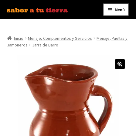
Menú
Ir
Ir
a
al
Inicio
la
contenido
navegación
Inicio
Menaje, Complementos y Servicios
Menaje, Paellas y
Bebidas
Jamoneros
Jarra de Barro
Caldos, Salsas y Condimentos
Carnes y Embutidos
Carrito
Conservas y Platos Preparados
Contáctanos