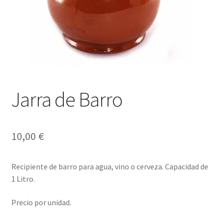
Envíos
Finalizar compra
Menaje, Complementos y Servicios
Métodos de pago
Jarra de Barro
Mi cuenta
Novedades
10,00
€
Ofertas
Recipiente de barro para agua, vino o cerveza. Capacidad de
1 Litro.
Pescados y Mariscos
Precio por unidad.
Política de Privacidad Y Cookies