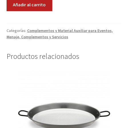
Mesa
Añadir al carrito
de
Promociones
70
cantidad
Quienes somos
Categorías:
Complementos y Material Auxiliar para Eventos
,
Menaje, Complementos y Servicios
Términos y condiciones
Tienda
Productos relacionados