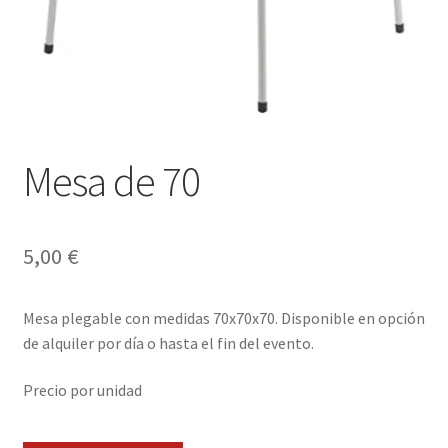
Envíos
Finalizar compra
Menaje, Complementos y Servicios
Métodos de pago
Mesa de 70
Mi cuenta
5,00
€
Novedades
Mesa plegable con medidas 70x70x70. Disponible en opción
Ofertas
de alquiler por día o hasta el fin del evento.
Pescados y Mariscos
Precio por unidad
Política de Privacidad Y Cookies