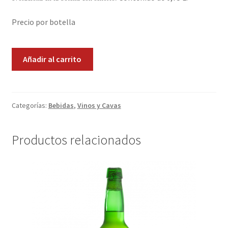
Promociones
Precio por botella
Quienes somos
Muga
Añadir al carrito
R.
Términos y condiciones
Selección
Especial
Tienda
cantidad
Categorías:
Bebidas
,
Vinos y Cavas
Productos relacionados