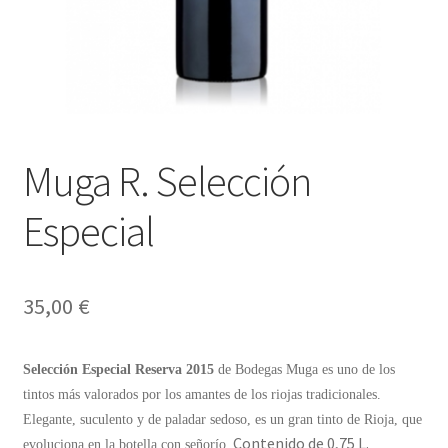
Envíos
Finalizar compra
Menaje, Complementos y Servicios
Métodos de pago
Muga R. Selección
Mi cuenta
Especial
Novedades
35,00
€
Ofertas
Selección Especial Reserva 2015
de Bodegas Muga es uno de los
Pescados y Mariscos
tintos más valorados por los amantes de los riojas tradicionales.
Elegante, suculento y de paladar sedoso, es un gran tinto de Rioja, que
Política de Privacidad Y Cookies
Contenido de 0,75 L.
evoluciona en la botella con señorío.