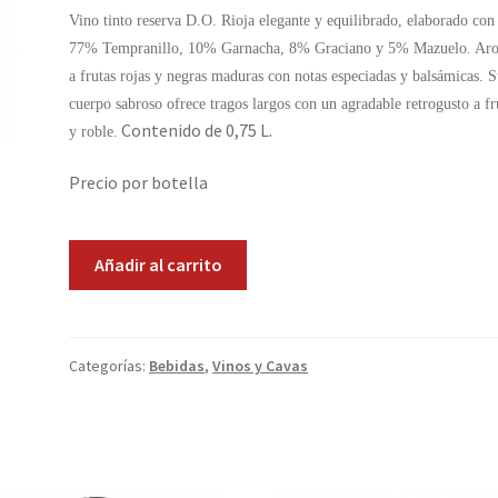
Vino tinto reserva D.O. Rioja elegante y equilibrado, elaborado con
77% Tempranillo, 10% Garnacha, 8% Graciano y 5% Mazuelo. Ar
a frutas rojas y negras maduras con notas especiadas y balsámicas. 
cuerpo sabroso ofrece tragos largos con un agradable retrogusto a fr
Contenido de 0,75 L.
y roble.
Precio por botella
Marques
Añadir al carrito
de
Murrieta
Reserva
cantidad
Categorías:
Bebidas
,
Vinos y Cavas