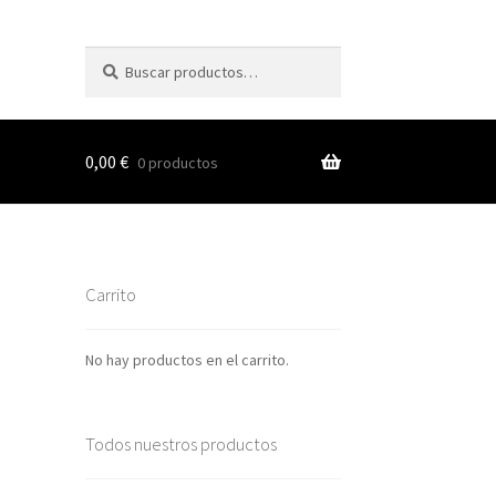
Buscar
Buscar
por:
0,00
€
0 productos
s
Carrito
nes
No hay productos en el carrito.
Todos nuestros productos