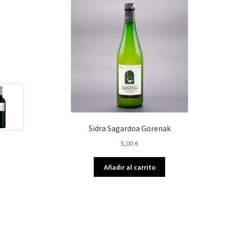
Sidra Sagardoa Gorenak
5,00
€
Añadir al carrito