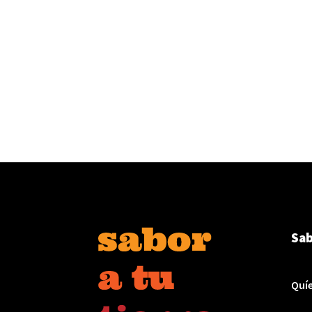
Sab
Quí