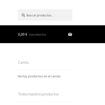
Buscar
Buscar
por:
0,00
€
0 productos
s
Carrito
nes
No hay productos en el carrito.
Todos nuestros productos