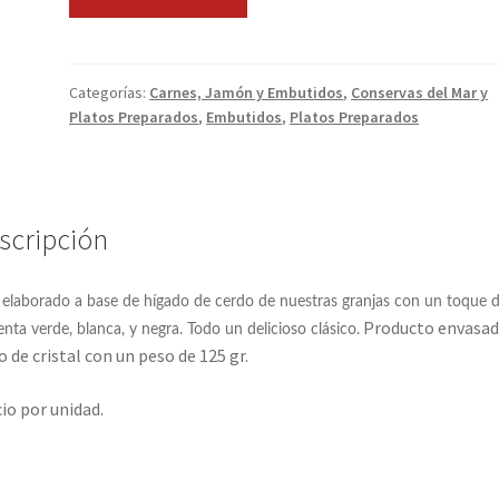
a
la
Pimienta
cantidad
Categorías:
Carnes, Jamón y Embutidos
,
Conservas del Mar y
Platos Preparados
,
Embutidos
,
Platos Preparados
scripción
 elaborado a base de hígado de cerdo de nuestras granjas con un toque 
Producto envasad
enta verde, blanca, y negra. Todo un delicioso clásico.
o de cristal con un peso de 125 gr.
io por unidad.