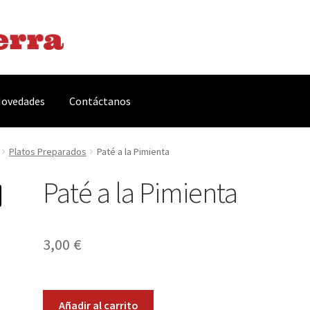
ovedades
Contáctanos
arnes y Embutidos
Carrito
Conservas y Platos Preparados
Platos Preparados
Paté a la Pimienta
Paté a la Pimienta
, Complementos y Servicios
Métodos de pago
Mi cuenta
Novedade
acidad Y Cookies
Promociones
Quienes somos
Términos y condicio
3,00
€
Paté
Añadir al carrito