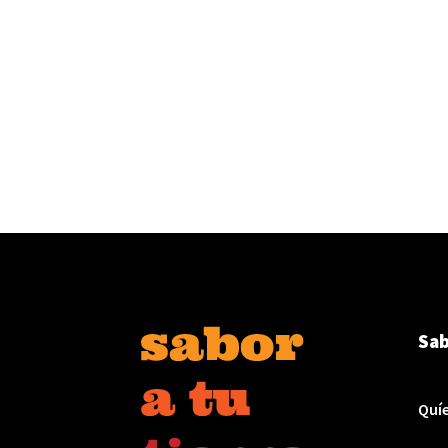
Sab
Quí