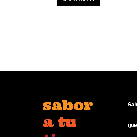
Sab
Quí