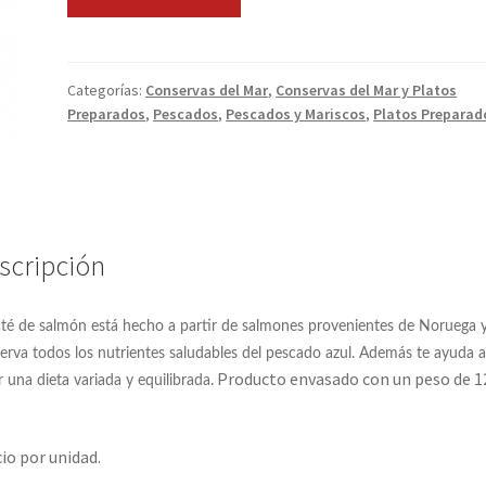
de
Salmón
cantidad
Categorías:
Conservas del Mar
,
Conservas del Mar y Platos
Preparados
,
Pescados
,
Pescados y Mariscos
,
Platos Preparad
scripción
até de salmón está hecho a partir de salmones provenientes de Noruega 
erva todos los nutrientes saludables del pescado azul. Además te ayuda a
Producto envasado con un peso de 1
r una dieta variada y equilibrada.
io por unidad.