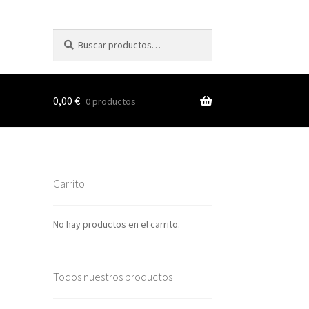
Buscar
Buscar
por:
0,00
€
0 productos
s
Carrito
nes
No hay productos en el carrito.
Todos nuestros productos