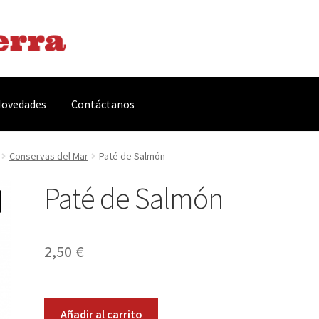
ovedades
Contáctanos
arnes y Embutidos
Carrito
Conservas y Platos Preparados
Conservas del Mar
Paté de Salmón
Paté de Salmón
, Complementos y Servicios
Métodos de pago
Mi cuenta
Novedade
acidad Y Cookies
Promociones
Quienes somos
Términos y condicio
2,50
€
Paté
Añadir al carrito