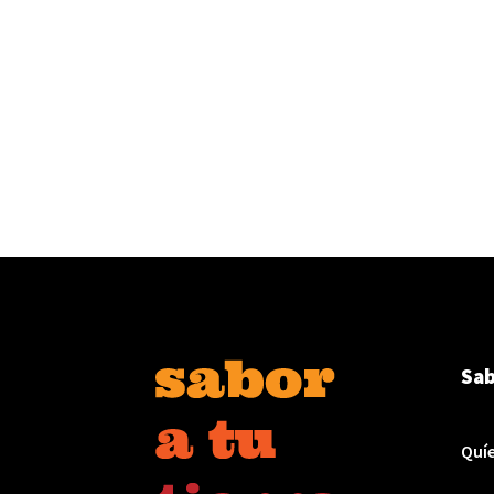
Sab
Quí