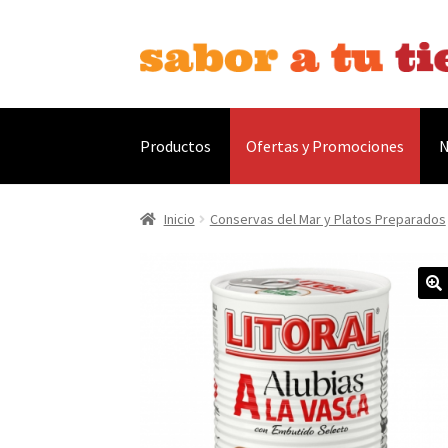
Ir
Ir
a
al
la
contenido
navegación
Productos
Ofertas y Promociones
N
Inicio
Bebidas
Caldos, Salsas y Condimentos
C
Inicio
Conservas del Mar y Platos Preparados
Contáctanos
Envíos
Finalizar compra
Menaje
Ofertas
Pescados y Mariscos
Política de Priv
Tienda