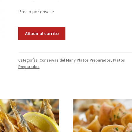
Precio por envase
Alubias
Añadir al carrito
a
la
Vasca
cantidad
Categorías:
Conservas del Mar y Platos Preparados
,
Platos
Preparados