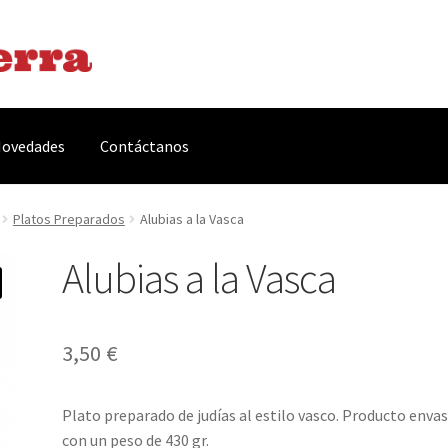
ovedades
Contáctanos
arnes y Embutidos
Carrito
Conservas y Platos Preparados
Platos Preparados
Alubias a la Vasca
Alubias a la Vasca
, Complementos y Servicios
Métodos de pago
Mi cuenta
Novedade
acidad Y Cookies
Promociones
Quienes somos
Términos y condicio
3,50
€
Plato preparado de judías al estilo vasco. Producto enva
con un peso de 430 gr.