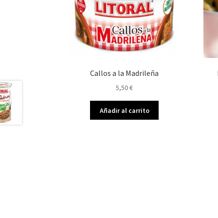
Callos a la Madrileña
5,50
€
Añadir al carrito