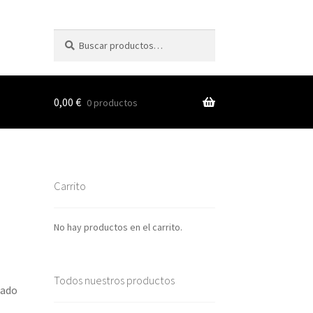
Buscar
Buscar
por:
0,00
€
0 productos
s
Carrito
nes
No hay productos en el carrito.
Todos nuestros productos
sado