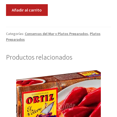
Lentejas
Promociones
Añadir al carrito
con
Sofrito
Quienes somos
cantidad
Categorías:
Conservas del Mar y Platos Preparados
,
Platos
Términos y condiciones
Preparados
Tienda
Productos relacionados