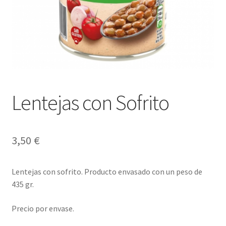
Envíos
Finalizar compra
Menaje, Complementos y Servicios
Métodos de pago
Lentejas con Sofrito
Mi cuenta
Novedades
3,50
€
Ofertas
Lentejas con sofrito. Producto envasado con un peso de
435 gr.
Pescados y Mariscos
Precio por envase.
Política de Privacidad Y Cookies