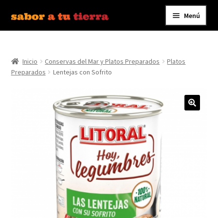
Menú
Ir
Ir
a
al
Inicio
la
contenido
navegación
Inicio
Conservas del Mar y Platos Preparados
Platos
Bebidas
Preparados
Lentejas con Sofrito
Caldos, Salsas y Condimentos
Carnes y Embutidos
Carrito
Conservas y Platos Preparados
Contáctanos