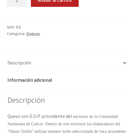
Añadir al carrito
de
Promociones
Tetilla
cantidad
Quienes somos
SKU:
9.6
Categoría:
Quesos
Términos y condiciones
Tienda
Descripción
Información adicional
Descripción
Queso con D.O.P. procedente del
territorio de la Comunidad
Autónoma de Galicia. Dentro de este territorio los elaboradores del
“Queso Tetilla” utilizan siempre leche seleccionada de vaca procedente