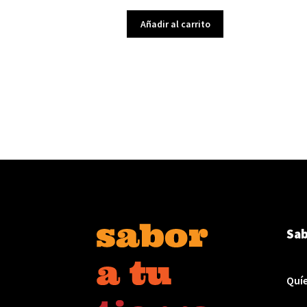
Añadir al carrito
Sab
Quí