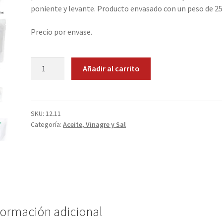
poniente y levante. Producto envasado con un peso de 25
Precio por envase.
Sal
Añadir al carrito
Ecologica
de
Mar
cantidad
SKU:
12.11
Categoría:
Aceite, Vinagre y Sal
formación adicional