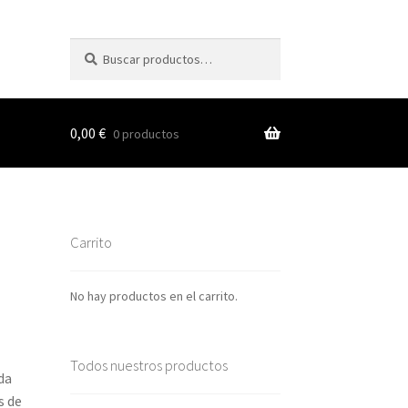
Buscar
Buscar
por:
0,00
€
0 productos
s
Carrito
nes
No hay productos en el carrito.
Todos nuestros productos
da
s de