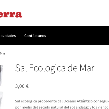
ovedades
Contáctanos
arnes y Embutidos
Carrito
Conservas y Platos Preparados
 Mar
Sal Ecologica de Mar
, Complementos y Servicios
Métodos de pago
Mi cuenta
Novedade
acidad Y Cookies
Promociones
Quienes somos
Términos y condicio
3,00
€
Sal ecologica procedente del Océano Atlántico consegui
por medio del secado natural del sol andaluz y los viento