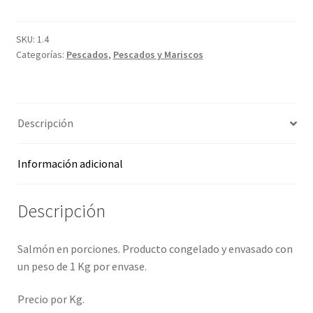
Kg.
cantidad
Promociones
SKU:
1.4
Categorías:
Pescados
,
Pescados y Mariscos
Quienes somos
Términos y condiciones
Descripción
Tienda
Información adicional
Descripción
Salmón en porciones. Producto congelado y envasado con
un peso de 1 Kg por envase.
Precio por Kg.