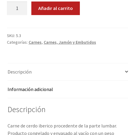
Solomillo
Añadir al carrito
Promociones
Ibérico.
1Kg.
Quienes somos
cantidad
SKU:
5.3
Términos y condiciones
Categorías:
Carnes
,
Carnes, Jamón y Embutidos
Tienda
Descripción
Información adicional
Descripción
Carne de cerdo iberico procedente de la parte lumbar.
Producto congelado y envasado al vacío con un peso