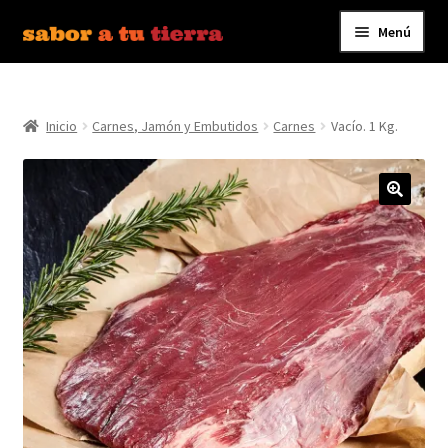
Menú
Ir
Ir
a
al
Inicio
la
contenido
navegación
Inicio
Carnes, Jamón y Embutidos
Carnes
Vacío. 1 Kg.
Bebidas
Caldos, Salsas y Condimentos
Carnes y Embutidos
Carrito
Conservas y Platos Preparados
Contáctanos