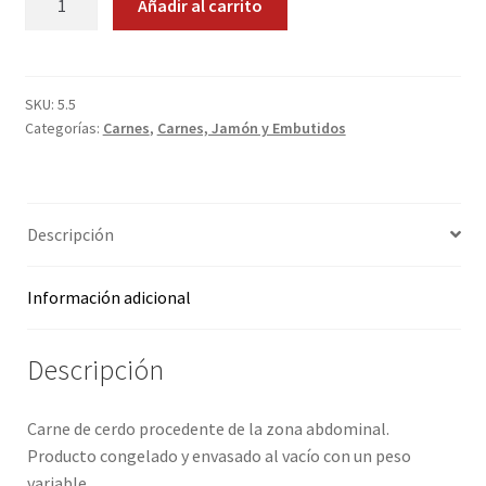
Añadir al carrito
1
Promociones
Kg.
cantidad
Quienes somos
SKU:
5.5
Categorías:
Carnes
,
Carnes, Jamón y Embutidos
Términos y condiciones
Tienda
Descripción
Información adicional
Descripción
Carne de cerdo procedente de la zona abdominal.
Producto congelado y envasado al vacío con un peso
variable.