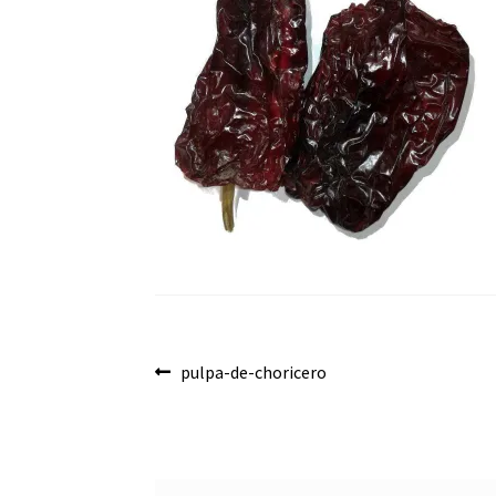
Navegación
Anterior:
pulpa-de-choricero
de
entradas