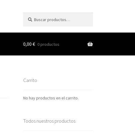
Buscar
Buscar
por:
0,00
€
0 productos
s
Carrito
nes
No hay productos en el carrito.
Todos nuestros productos