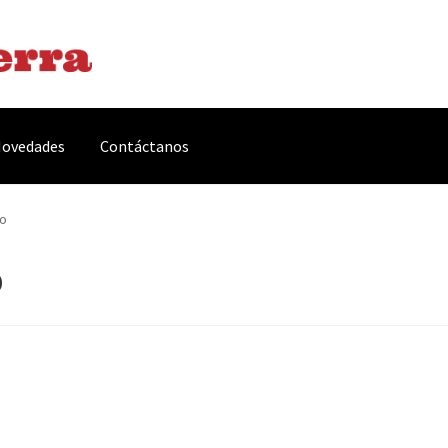
ovedades
Contáctanos
arnes y Embutidos
Carrito
Conservas y Platos Preparados
ro
o
, Complementos y Servicios
Métodos de pago
Mi cuenta
Novedade
acidad Y Cookies
Promociones
Quienes somos
Términos y condicio