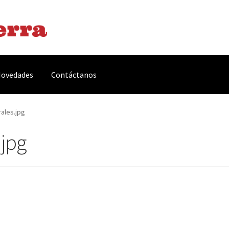
ovedades
Contáctanos
arnes y Embutidos
Carrito
Conservas y Platos Preparados
ales.jpg
jpg
, Complementos y Servicios
Métodos de pago
Mi cuenta
Novedade
acidad Y Cookies
Promociones
Quienes somos
Términos y condicio