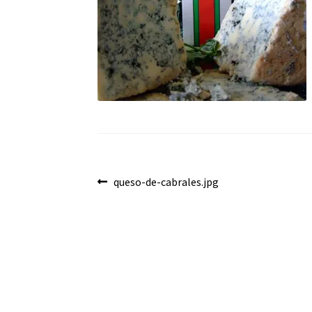
Navegación
Anterior:
queso-de-cabrales.jpg
de
entradas