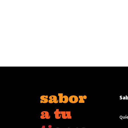
Sab
Quí