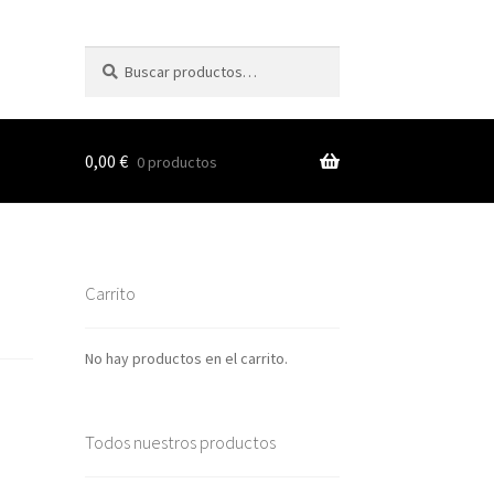
Buscar
Buscar
por:
0,00
€
0 productos
s
Carrito
nes
No hay productos en el carrito.
Todos nuestros productos