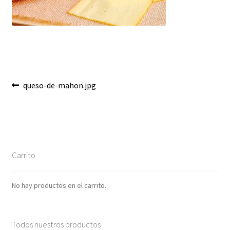
Envíos
Finalizar compra
Menaje, Complementos y Servicios
Métodos de pago
Navegación
Anterior:
queso-de-mahon.jpg
de
Mi cuenta
entradas
Novedades
Carrito
Ofertas
No hay productos en el carrito.
Pescados y Mariscos
Política de Privacidad Y Cookies
Todos nuestros productos