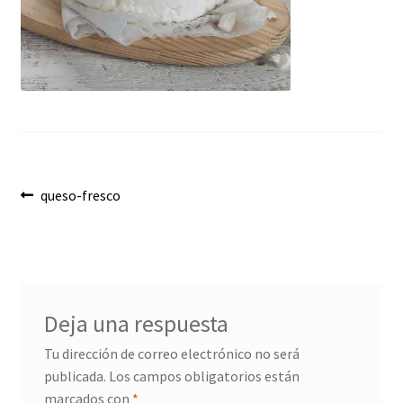
Envíos
Finalizar compra
Menaje, Complementos y Servicios
Métodos de pago
Navegación
Mi cuenta
Anterior:
queso-fresco
de
Novedades
entradas
Ofertas
Deja una respuesta
Pescados y Mariscos
Tu dirección de correo electrónico no será
publicada.
Los campos obligatorios están
Política de Privacidad Y Cookies
marcados con
*