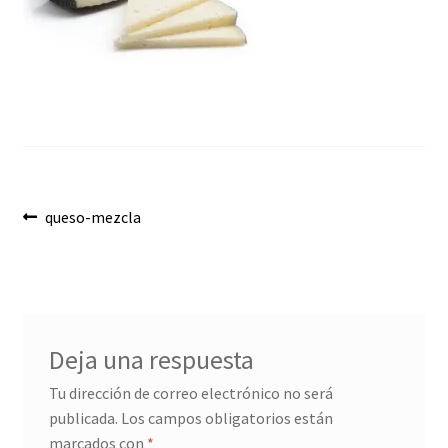
Envíos
Finalizar compra
Menaje, Complementos y Servicios
Métodos de pago
Navegación
Mi cuenta
Anterior:
queso-mezcla
de
Novedades
entradas
Ofertas
Deja una respuesta
Pescados y Mariscos
Tu dirección de correo electrónico no será
publicada.
Los campos obligatorios están
Política de Privacidad Y Cookies
marcados con
*