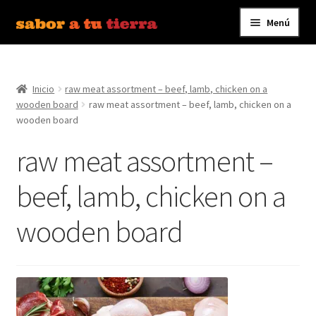
Menú
Ir
Ir
a
al
Inicio
la
contenido
navegación
Inicio
raw meat assortment – beef, lamb, chicken on a
Bebidas
wooden board
raw meat assortment – beef, lamb, chicken on a
wooden board
Caldos, Salsas y Condimentos
raw meat assortment –
Carnes y Embutidos
beef, lamb, chicken on a
Carrito
wooden board
Conservas y Platos Preparados
Contáctanos