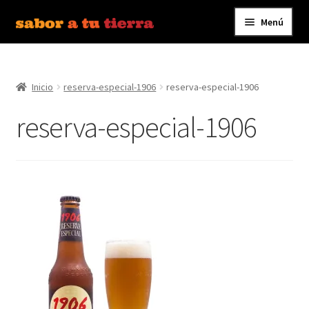
Menú
Ir
Ir
a
al
Inicio
la
contenido
navegación
Inicio
reserva-especial-1906
reserva-especial-1906
Bebidas
reserva-especial-1906
Caldos, Salsas y Condimentos
Carnes y Embutidos
Carrito
Conservas y Platos Preparados
Contáctanos