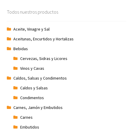
Promociones
Todos nuestros productos
Quienes somos
Aceite, Vinagre y Sal
Aceitunas, Encurtidos y Hortalizas
Términos y condiciones
Bebidas
Tienda
Cervezas, Sidras y Licores
Vinos y Cavas
Caldos, Salsas y Condimentos
Caldos y Salsas
Condimentos
Carnes, Jamón y Embutidos
Carnes
Embutidos