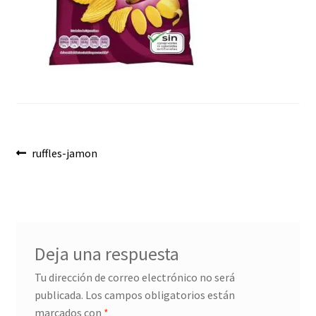
Envíos
Finalizar compra
Menaje, Complementos y Servicios
Métodos de pago
Navegación
Mi cuenta
Anterior:
ruffles-jamon
de
Novedades
entradas
Ofertas
Deja una respuesta
Pescados y Mariscos
Tu dirección de correo electrónico no será
publicada.
Los campos obligatorios están
Política de Privacidad Y Cookies
marcados con
*