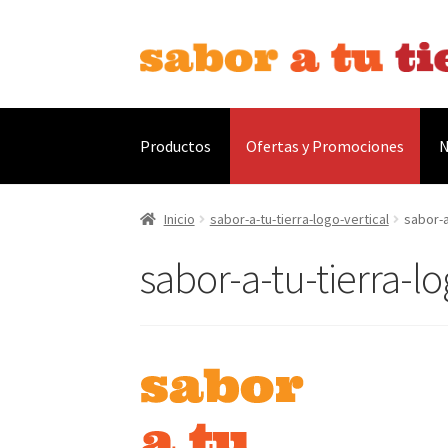
Ir
Ir
a
al
la
contenido
navegación
Productos
Ofertas y Promociones
N
Inicio
Bebidas
Caldos, Salsas y Condimentos
C
Inicio
sabor-a-tu-tierra-logo-vertical
sabor-a
sabor-a-tu-tierra-lo
Contáctanos
Envíos
Finalizar compra
Menaje
Ofertas
Pescados y Mariscos
Política de Priv
Tienda