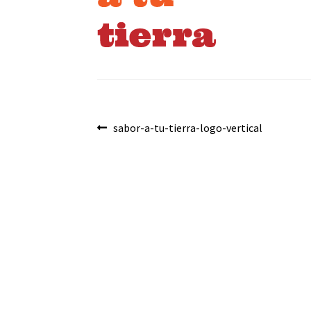
Navegación
Anterior:
sabor-a-tu-tierra-logo-vertical
de
entradas