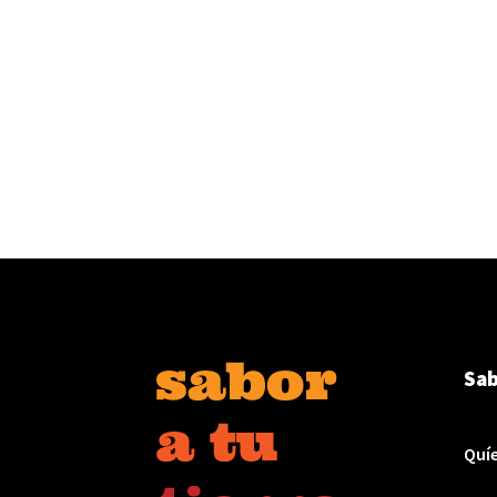
Sab
Quí