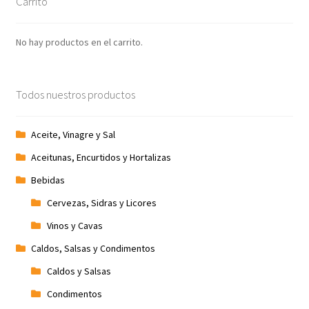
Carrito
Promociones
No hay productos en el carrito.
Quienes somos
Todos nuestros productos
Términos y condiciones
Tienda
Aceite, Vinagre y Sal
Aceitunas, Encurtidos y Hortalizas
Bebidas
Cervezas, Sidras y Licores
Vinos y Cavas
Caldos, Salsas y Condimentos
Caldos y Salsas
Condimentos