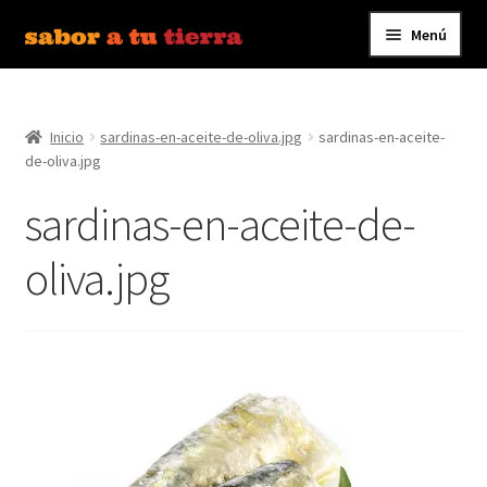
Menú
Ir
Ir
a
al
Inicio
la
contenido
navegación
Inicio
sardinas-en-aceite-de-oliva.jpg
sardinas-en-aceite-
Bebidas
de-oliva.jpg
Caldos, Salsas y Condimentos
sardinas-en-aceite-de-
Carnes y Embutidos
oliva.jpg
Carrito
Conservas y Platos Preparados
Contáctanos