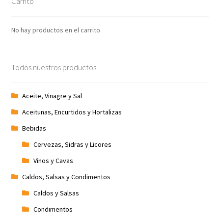
Carrito
Promociones
No hay productos en el carrito.
Quienes somos
Todos nuestros productos
Términos y condiciones
Tienda
Aceite, Vinagre y Sal
Aceitunas, Encurtidos y Hortalizas
Bebidas
Cervezas, Sidras y Licores
Vinos y Cavas
Caldos, Salsas y Condimentos
Caldos y Salsas
Condimentos