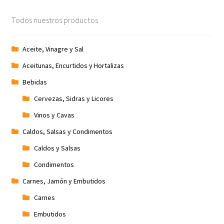
Promociones
Todos nuestros productos
Quienes somos
Aceite, Vinagre y Sal
Aceitunas, Encurtidos y Hortalizas
Términos y condiciones
Bebidas
Tienda
Cervezas, Sidras y Licores
Vinos y Cavas
Caldos, Salsas y Condimentos
Caldos y Salsas
Condimentos
Carnes, Jamón y Embutidos
Carnes
Embutidos