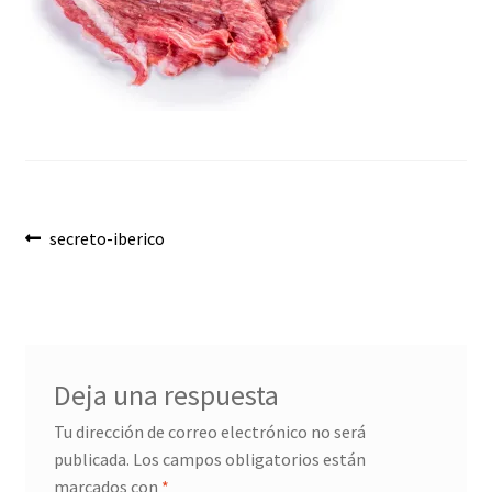
Envíos
Finalizar compra
Menaje, Complementos y Servicios
Métodos de pago
Navegación
Mi cuenta
Anterior:
secreto-iberico
de
Novedades
entradas
Ofertas
Deja una respuesta
Pescados y Mariscos
Tu dirección de correo electrónico no será
publicada.
Los campos obligatorios están
Política de Privacidad Y Cookies
marcados con
*