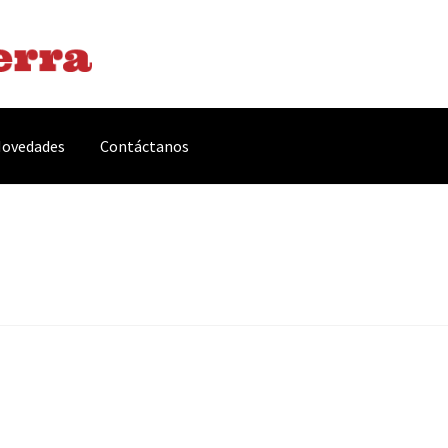
ovedades
Contáctanos
arnes y Embutidos
Carrito
Conservas y Platos Preparados
, Complementos y Servicios
Métodos de pago
Mi cuenta
Novedade
acidad Y Cookies
Promociones
Quienes somos
Términos y condicio