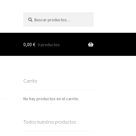
Buscar
Buscar
por:
0,00
€
0 productos
s
Carrito
nes
No hay productos en el carrito.
Todos nuestros productos