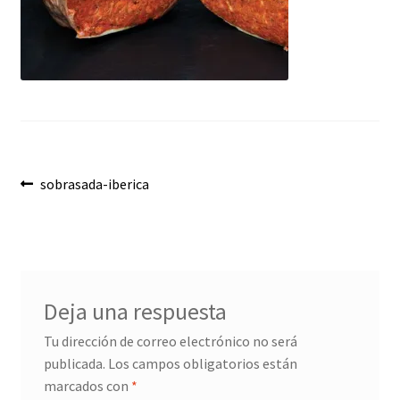
Envíos
Finalizar compra
Menaje, Complementos y Servicios
Métodos de pago
Navegación
Anterior:
sobrasada-iberica
Mi cuenta
de
Novedades
entradas
Ofertas
Deja una respuesta
Pescados y Mariscos
Tu dirección de correo electrónico no será
publicada.
Los campos obligatorios están
Política de Privacidad Y Cookies
marcados con
*