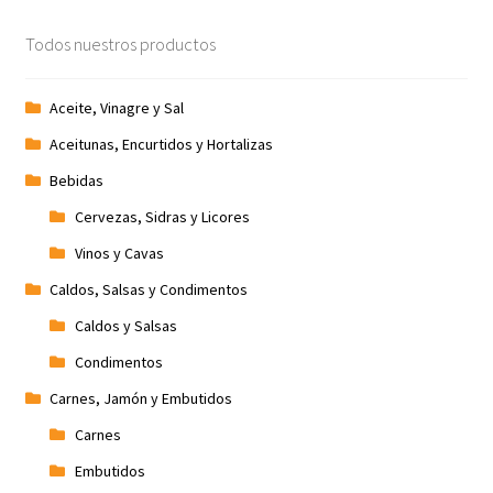
Promociones
Todos nuestros productos
Quienes somos
Aceite, Vinagre y Sal
Aceitunas, Encurtidos y Hortalizas
Términos y condiciones
Bebidas
Tienda
Cervezas, Sidras y Licores
Vinos y Cavas
Caldos, Salsas y Condimentos
Caldos y Salsas
Condimentos
Carnes, Jamón y Embutidos
Carnes
Embutidos