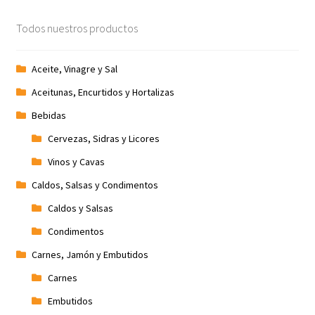
Promociones
Todos nuestros productos
Quienes somos
Aceite, Vinagre y Sal
Aceitunas, Encurtidos y Hortalizas
Términos y condiciones
Bebidas
Tienda
Cervezas, Sidras y Licores
Vinos y Cavas
Caldos, Salsas y Condimentos
Caldos y Salsas
Condimentos
Carnes, Jamón y Embutidos
Carnes
Embutidos