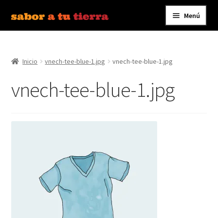
Menú
Ir
Ir
a
al
Inicio
la
contenido
navegación
Inicio
vnech-tee-blue-1.jpg
vnech-tee-blue-1.jpg
Bebidas
vnech-tee-blue-1.jpg
Caldos, Salsas y Condimentos
Carnes y Embutidos
Carrito
Conservas y Platos Preparados
Contáctanos