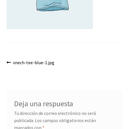
Envíos
Finalizar compra
Menaje, Complementos y Servicios
Métodos de pago
Navegación
Mi cuenta
Anterior:
vnech-tee-blue-1.jpg
de
Novedades
entradas
Ofertas
Deja una respuesta
Pescados y Mariscos
Tu dirección de correo electrónico no será
publicada.
Los campos obligatorios están
Política de Privacidad Y Cookies
marcados con
*