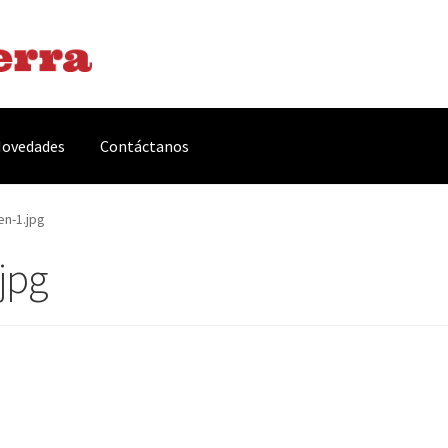
ovedades
Contáctanos
arnes y Embutidos
Carrito
Conservas y Platos Preparados
en-1.jpg
jpg
, Complementos y Servicios
Métodos de pago
Mi cuenta
Novedade
acidad Y Cookies
Promociones
Quienes somos
Términos y condicio