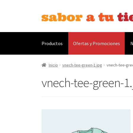
Ir
Ir
a
al
la
contenido
navegación
Productos
Ofertas y Promociones
N
Inicio
Bebidas
Caldos, Salsas y Condimentos
C
Inicio
vnech-tee-green-1.jpg
vnech-tee-gre
vnech-tee-green-1.
Contáctanos
Envíos
Finalizar compra
Menaje
Ofertas
Pescados y Mariscos
Política de Priv
Tienda