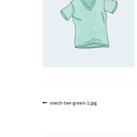
Navegación
Anterior:
vnech-tee-green-1.jpg
de
entradas