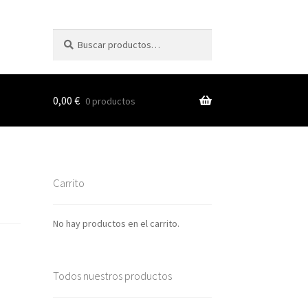
Buscar
Buscar
por:
0,00
€
0 productos
s
Carrito
nes
No hay productos en el carrito.
Todos nuestros productos