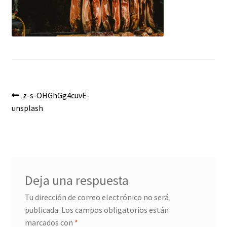
Envíos
Finalizar compra
Menaje, Complementos y Servicios
Métodos de pago
Navegación
Anterior:
z-s-OHGhGg4cuvE-
unsplash
Mi cuenta
de
entradas
Novedades
Ofertas
Deja una respuesta
Pescados y Mariscos
Tu dirección de correo electrónico no será
publicada.
Los campos obligatorios están
Política de Privacidad Y Cookies
marcados con
*