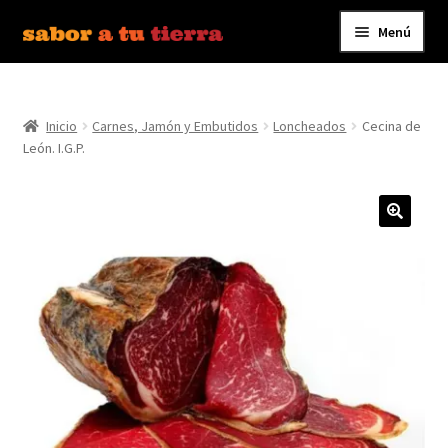
Menú
Ir
Ir
a
al
Inicio
la
contenido
navegación
Inicio
Carnes, Jamón y Embutidos
Loncheados
Cecina de
Bebidas
León. I.G.P.
Caldos, Salsas y Condimentos
Carnes y Embutidos
Carrito
Conservas y Platos Preparados
Contáctanos