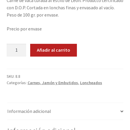
Carne de vaca curada al estilo de León. Producto certificado
con D.O.P. Cortada en lonchas finas y envasado al vacío.
Promociones
Peso de 100 gr. por envase.
Quienes somos
Precio por envase
Términos y condiciones
Cecina
Añadir al carrito
de
Tienda
León.
I.G.P.
cantidad
SKU:
8.8
Categorías:
Carnes, Jamón y Embutidos
,
Loncheados
Información adicional